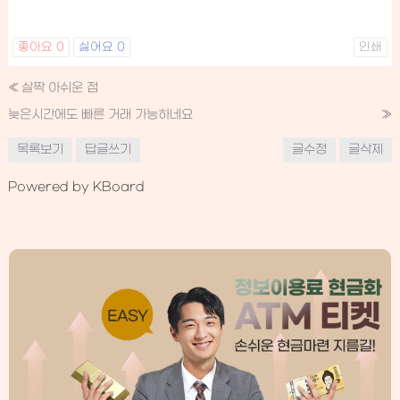
좋아요
0
싫어요
0
인쇄
«
살짝 아쉬운 점
늦은시간에도 빠른 거래 가능하네요
»
목록보기
답글쓰기
글수정
글삭제
Powered by KBoard